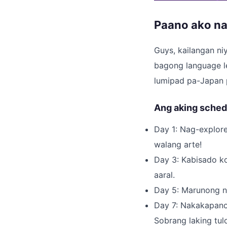
Paano ako na
Guys, kailangan niy
bagong language l
lumipad pa-Japan 
Ang aking schedu
Day 1: Nag-explor
walang arte!
Day 3: Kabisado k
aaral.
Day 5: Marunong n
Day 7: Nakakapanoo
Sobrang laking tu