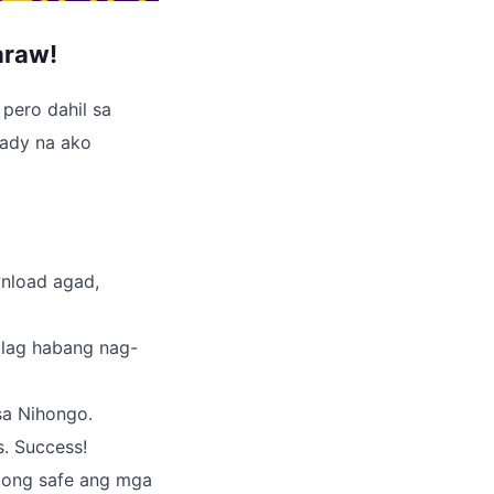
araw!
 pero dahil sa
ready na ako
wnload agad,
 lag habang nag-
sa Nihongo.
s. Success!
dong safe ang mga