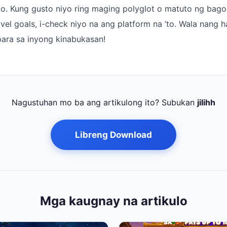
ko. Kung gusto niyo ring maging polyglot o matuto ng bag
vel goals, i-check niyo na ang platform na ‘to. Wala nang ha
ara sa inyong kinabukasan!
Nagustuhan mo ba ang artikulong ito? Subukan
jilihh
Libreng Download
Mga kaugnay na artikulo