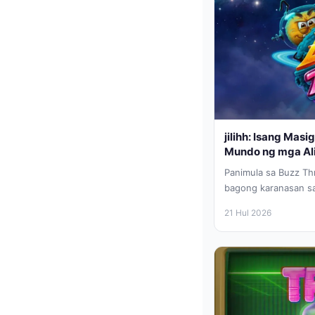
jilihh: Isang Mas
Mundo ng mga Al
Panimula sa Buzz Th
bagong karanasan s
Thrill ay...
21 Hul 2026