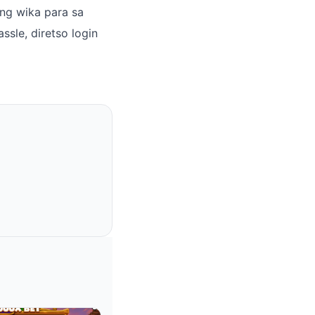
ong wika para sa
ssle, diretso login