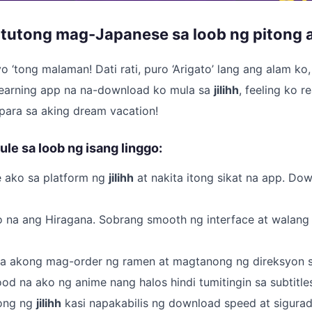
tutong mag-Japanese sa loob ng pitong 
o ‘tong malaman! Dati rati, puro ‘Arigato’ lang ang alam ko,
earning app na na-download ko mula sa
jilihh
, feeling ko 
para sa aking dream vacation!
le sa loob ng isang linggo:
e ako sa platform ng
jilihh
at nakita itong sikat na app. Do
o na ang Hiragana. Sobrang smooth ng interface at walang
a akong mag-order ng ramen at magtanong ng direksyon 
d na ako ng anime nang halos hindi tumitingin sa subtitle
long ng
jilihh
kasi napakabilis ng download speed at sigura