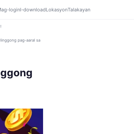
ag-login
I-download
Lokasyon
Talakayan
!
 linggong pag-aaral sa
inggong