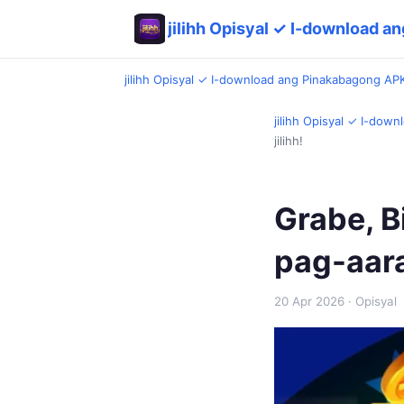
jilihh Opisyal ✓ I-download 
jilihh Opisyal ✓ I-download ang Pinakabagong AP
jilihh Opisyal ✓ I-dow
jilihh!
Grabe, B
pag-aaral
20 Apr 2026
· Opisyal