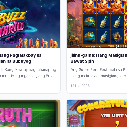
iglang Paglalakbay sa
jilihh-game: Isang Masigla
ien na Bubuyog
Bawat Spin
rill Kung ikaw ay naghahanap ng
Ang Super Peru Fest mula sa Pr
a mundo ng mga slot, ang Buzz
isang makulay at masiglang laro
mga manlalaro sa...
18 Hul 2026