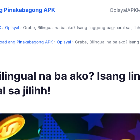
ang Pinakabagong APK
Opisyal
APK
M
K
›
Opisyal
›
Grabe, Bilingual na ba ako? Isang linggong pag-aaral sa jilihh
nload ang Pinakabagong APK
›
Opisyal
›
Grabe, Bilingual na ba ako? Isang
ilingual na ba ako? Isang l
 sa jilihh!