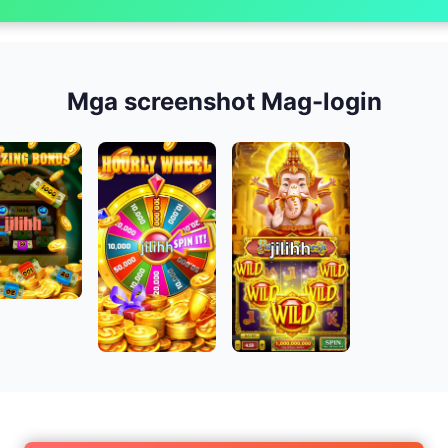
Mga screenshot Mag-login