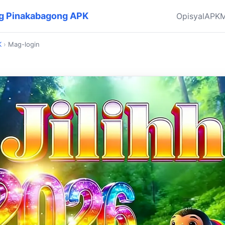
ang Pinakabagong APK
Opisyal
APK
M
K
›
Mag-login