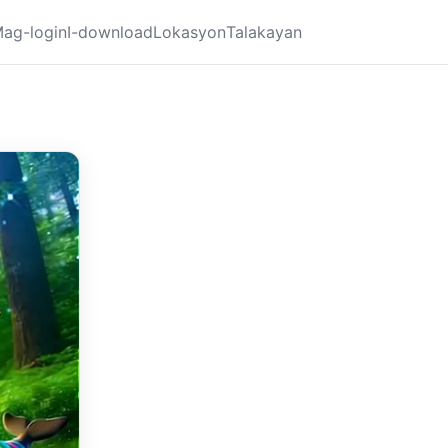
ag-login
I-download
Lokasyon
Talakayan