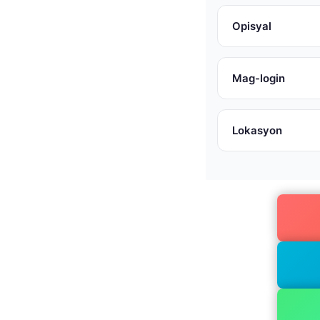
Opisyal
Mag-login
Lokasyon