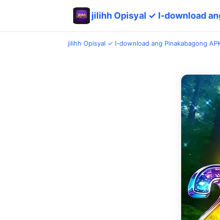
jilihh Opisyal ✓ I-download 
jilihh Opisyal ✓ I-download ang Pinakabagong AP