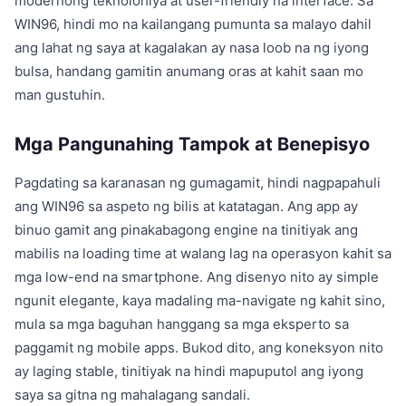
modernong teknolohiya at user-friendly na interface. Sa
WIN96, hindi mo na kailangang pumunta sa malayo dahil
ang lahat ng saya at kagalakan ay nasa loob na ng iyong
bulsa, handang gamitin anumang oras at kahit saan mo
man gustuhin.
Mga Pangunahing Tampok at Benepisyo
Pagdating sa karanasan ng gumagamit, hindi nagpapahuli
ang WIN96 sa aspeto ng bilis at katatagan. Ang app ay
binuo gamit ang pinakabagong engine na tinitiyak ang
mabilis na loading time at walang lag na operasyon kahit sa
mga low-end na smartphone. Ang disenyo nito ay simple
ngunit elegante, kaya madaling ma-navigate ng kahit sino,
mula sa mga baguhan hanggang sa mga eksperto sa
paggamit ng mobile apps. Bukod dito, ang koneksyon nito
ay laging stable, tinitiyak na hindi mapuputol ang iyong
saya sa gitna ng mahalagang sandali.