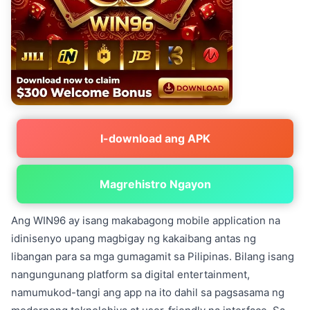
I-download ang APK
Magrehistro Ngayon
Ang WIN96 ay isang makabagong mobile application na
idinisenyo upang magbigay ng kakaibang antas ng
libangan para sa mga gumagamit sa Pilipinas. Bilang isang
nangungunang platform sa digital entertainment,
namumukod-tangi ang app na ito dahil sa pagsasama ng